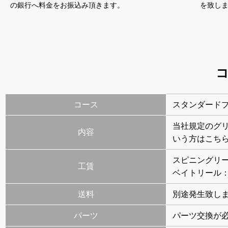
の銀行へ料金をお振込み頂きます。
を致し
コース
スタンダード
当社規定のグ
内容
いう方はこち
スピニングリール
工賃
ベイトリール：4
送料
別途発生致し
パーツ
パーツ交換が