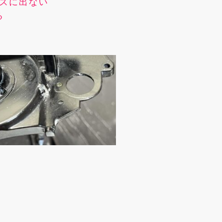
ズに出ない
る