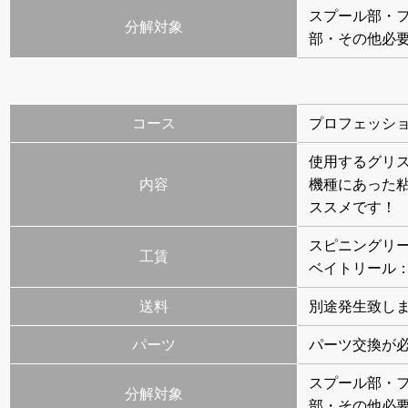
スプール部・
分解対象
部・その他必
コース
プロフェッシ
使用するグリ
内容
機種にあった
ススメです！
スピニングリール
工賃
ベイトリール：5
送料
別途発生致し
パーツ
パーツ交換が
スプール部・
分解対象
部・その他必